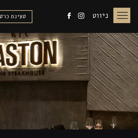
דלג לתוכן
דלג לסרגל הניווט
ניווט
גסטון
לעמוד
טעינת כרט
באינסטגרם
הפייסבוק
של
גסטון