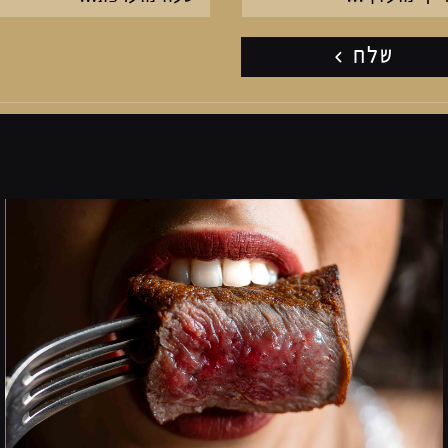
הזן
תאריך
בפורמט
ת
הבא:
יום
לוכסן
חודש
לוכסן
שנה